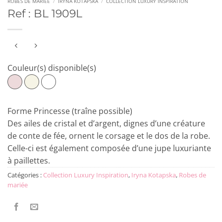
ROBES DE MARIÉE
/
IRYNA KOTAPSKA
/
COLLECTION LUXURY INSPIRATION
Ref : BL 1909L
Couleur(s) disponible(s)
Forme Princesse (traîne possible)
Des ailes de cristal et d’argent, dignes d’une créature
de conte de fée, ornent le corsage et le dos de la robe.
Celle-ci est également composée d’une jupe luxuriante
à paillettes.
Catégories :
Collection Luxury Inspiration
,
Iryna Kotapska
,
Robes de
mariée