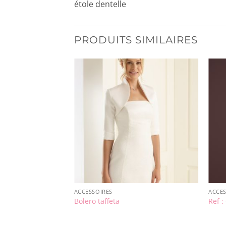
étole dentelle
PRODUITS SIMILAIRES
ACCESSOIRES
ACCES
)
Bolero taffeta
Ref :