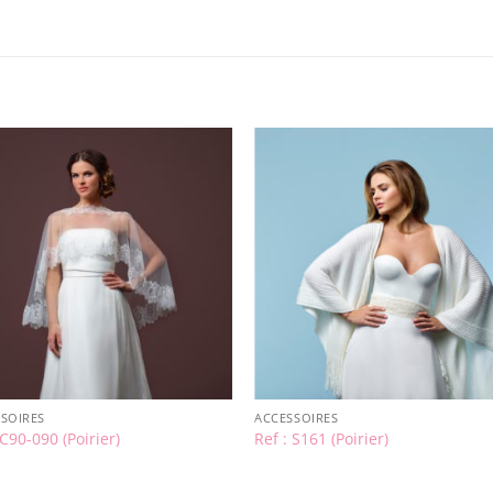
SOIRES
ACCESSOIRES
 C90-090 (Poirier)
Ref : S161 (Poirier)