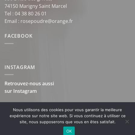
74150 Marigny Saint Marcel
Tel : 04 38 80 26 01
Email : rosepoudre@orange.fr
FACEBOOK
INSTAGRAM
Retrouvez-nous aussi
sur
Instagram
Nous utilisons des cookies pour vous garantir la meilleure
expérience sur notre site web. Si vous continuez à utiliser ce
site, nous supposerons que vous en êtes satisfait.
OK
Copyright 2026 ©
Rose Poudré
-
Mentions légales