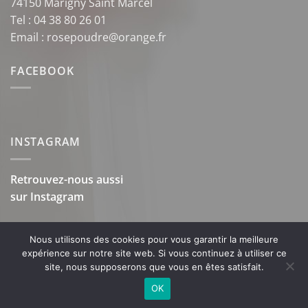
74150 Marigny Saint Marcel
Tel : 04 38 80 26 01
Email : rosepoudre@orange.fr
FACEBOOK
INSTAGRAM
Retrouvez-nous aussi
sur
Instagram
Nous utilisons des cookies pour vous garantir la meilleure
expérience sur notre site web. Si vous continuez à utiliser ce
site, nous supposerons que vous en êtes satisfait.
OK
Copyright 2026 ©
Rose Poudré
-
Mentions légales