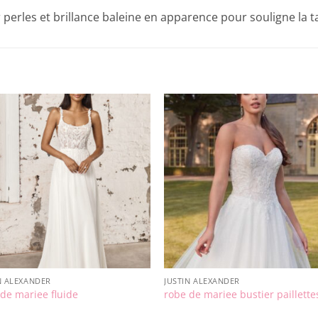
 perles et brillance baleine en apparence pour souligne la ta
N ALEXANDER
JUSTIN ALEXANDER
de mariee fluide
robe de mariee bustier paillette