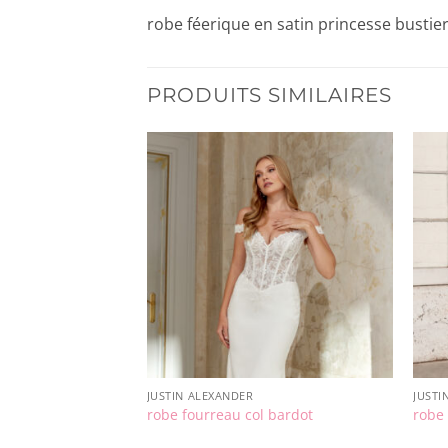
robe féerique en satin princesse bustier
PRODUITS SIMILAIRES
JUSTIN ALEXANDER
JUSTI
robe fourreau col bardot
robe 