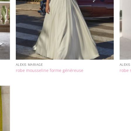
ALEXIS MARIAGE
ALEXI
robe mousseline forme généreuse
robe 