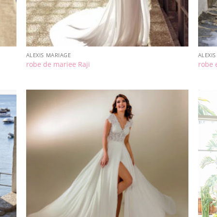
ALEXIS MARIAGE
ALEXI
robe de mariee Raji
robe 