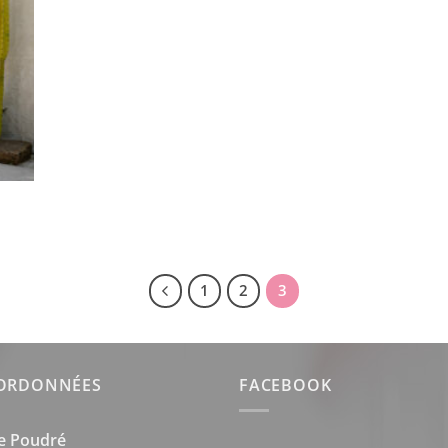
1
2
3
ORDONNÉES
FACEBOOK
e Poudré