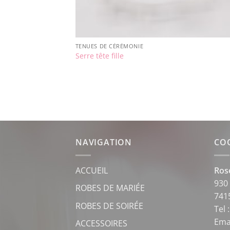
TENUES DE CÉRÉMONIE
Serre tête fille
NAVIGATION
CO
ACCUEIL
Ros
930 
ROBES DE MARIÉE
741
ROBES DE SOIRÉE
Tel 
Ema
ACCESSOIRES