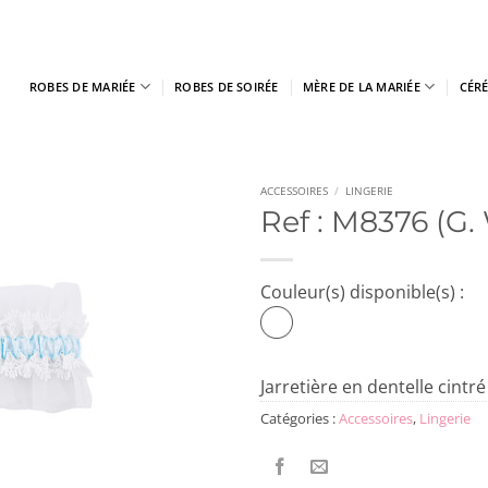
ROBES DE MARIÉE
ROBES DE SOIRÉE
MÈRE DE LA MARIÉE
CÉR
ACCESSOIRES
/
LINGERIE
Ref : M8376 (G.
Couleur(s) disponible(s) :
Jarretière en dentelle cintr
Catégories :
Accessoires
,
Lingerie