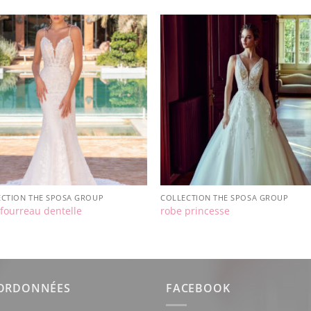
ECTION THE SPOSA GROUP
COLLECTION THE SPOSA GROUP
fourreau dentelle
robe princesse
ORDONNÉES
FACEBOOK